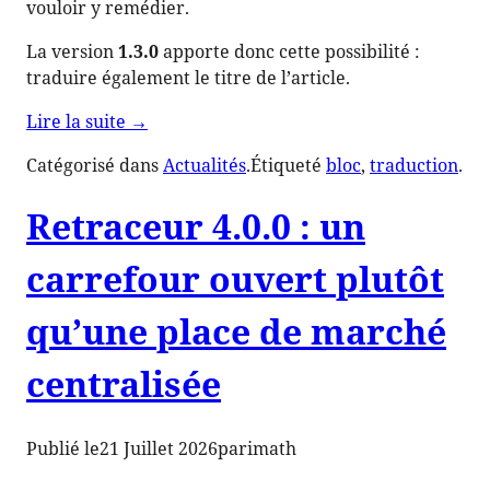
vouloir y remédier.
La version
1.3.0
apporte donc cette possibilité :
traduire également le titre de l’article.
de
Lire la suite
→
« Doubleur
Catégorisé dans
Actualités
.
Étiqueté
bloc
, 
traduction
.
1.3.0
:
Retraceur 4.0.0 : un
le
titre
carrefour ouvert plutôt
de
nos
qu’une place de marché
articles
parle
centralisée
désormais
anglais »
Publié le
21 Juillet 2026
par
imath