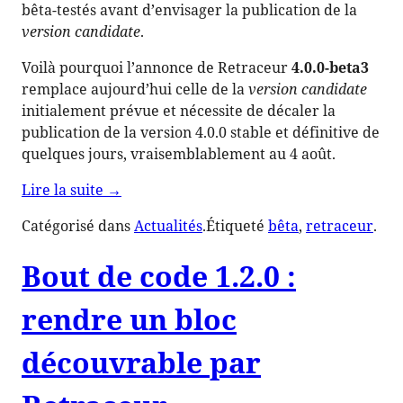
bêta-testés avant d’envisager la publication de la
version candidate
.
Voilà pourquoi l’annonce de Retraceur
4.0.0-beta3
remplace aujourd’hui celle de la
version candidate
initialement prévue et nécessite de décaler la
publication de la version 4.0.0 stable et définitive de
quelques jours, vraisemblablement au 4 août.
de
Lire la suite
→
« Retraceur
Catégorisé dans
Actualités
.
Étiqueté
bêta
, 
retraceur
.
4.0.0-
beta3 »
Bout de code 1.2.0 :
rendre un bloc
découvrable par