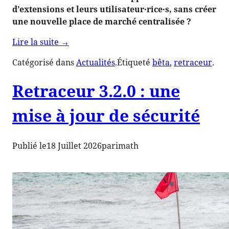
d’extensions et leurs utilisateur·rice·s, sans créer
une nouvelle place de marché centralisée ?
de
Lire la suite
→
« Retraceur
Catégorisé dans
Actualités
.
Étiqueté
bêta
, 
retraceur
.
4.0.0
:
Retraceur 3.2.0 : une
un
carrefour
mise à jour de sécurité
ouvert
plutôt
qu’une
Publié le
18 Juillet 2026
par
imath
place
de
marché
centralisée »