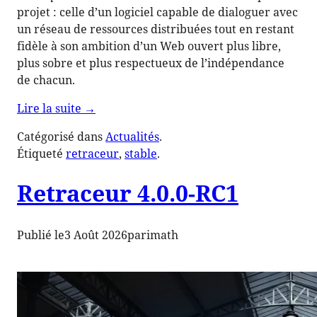
projet : celle d’un logiciel capable de dialoguer avec
un réseau de ressources distribuées tout en restant
fidèle à son ambition d’un Web ouvert plus libre,
plus sobre et plus respectueux de l’indépendance
de chacun.
de
Lire la suite
→
« Correspondance »
Catégorisé dans
Actualités
.
Étiqueté
retraceur
, 
stable
.
Retraceur 4.0.0-RC1
Publié le
3 Août 2026
par
imath