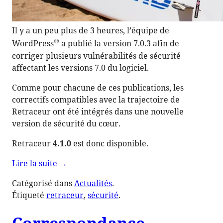
Il y a un peu plus de 3 heures, l’équipe de
®
WordPress
a publié la version 7.0.3 afin de
corriger plusieurs vulnérabilités de sécurité
affectant les versions 7.0 du logiciel.
Comme pour chacune de ces publications, les
correctifs compatibles avec la trajectoire de
Retraceur ont été intégrés dans une nouvelle
version de sécurité du cœur.
Retraceur
4.1.0
est donc disponible.
de
Lire la suite
→
« Retraceur
Catégorisé dans
Actualités
.
4.1.0,
Étiqueté
retraceur
, 
sécurité
.
version
de
Correspondance
sécurité »