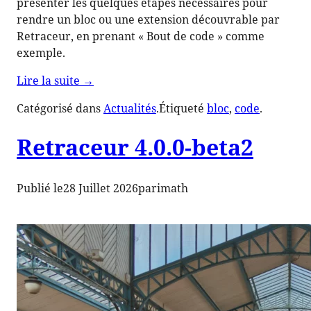
présenter les quelques étapes nécessaires pour
rendre un bloc ou une extension découvrable par
Retraceur, en prenant « Bout de code » comme
exemple.
de
Lire la suite
→
« Bout
Catégorisé dans
Actualités
.
Étiqueté
bloc
, 
code
.
de
code
Retraceur 4.0.0-beta2
1.2.0
:
rendre
Publié le
28 Juillet 2026
par
imath
un
bloc
découvrable
par
Retraceur »