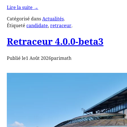
de
Lire la suite
→
« Retraceur
Catégorisé dans
Actualités
.
4.0.0-
Étiqueté
candidate
, 
retraceur
.
RC1 »
Retraceur 4.0.0-beta3
Publié le
1 Août 2026
par
imath