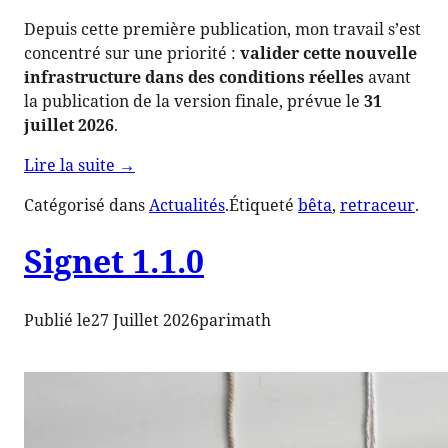
Depuis cette première publication, mon travail s’est
concentré sur une priorité :
valider cette nouvelle
infrastructure dans des conditions réelles
avant
la publication de la version finale, prévue le
31
juillet 2026
.
de
Lire la suite
→
« Retraceur
Catégorisé dans
Actualités
.
Étiqueté
bêta
, 
retraceur
.
4.0.0-
beta2 »
Signet 1.1.0
Publié le
27 Juillet 2026
par
imath