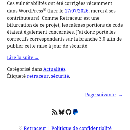
Ces vulnérabilités ont été corrigées récemment
®
dans WordPress
(hier le
17/07/2026
, merci à ses
contributeurs). Comme Retraceur est une
bifurcation de ce projet, les mêmes portions de code
étaient également concernées. J’ai donc porté les
correctifs correspondants sur la branche 3.0 afin de
publier cette mise à jour de sécurité.
de
Lire la suite
→
« Retraceur
Catégorisé dans
Actualités
.
3.2.0
Étiqueté
retraceur
, 
sécurité
.
:
une
mise
Page suivante
→
à
jour
Flux RSS
Bluesky
GitHub
PayPal
de
sécurité »
♡
Retraceur
|
Politique de confidentialité